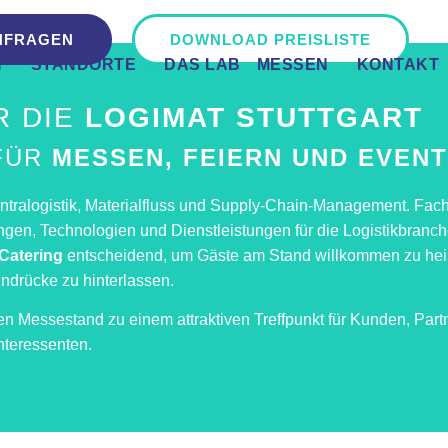
NFRAGEN
DOWNLOAD PREISLISTE
N
STANDORTE
DAS LAB
MESSEN
KONTAKT
 DIE
LOGIMAT STUTTGART
 FÜR
MESSEN, FEIERN UND EVEN
 Intralogistik, Materialfluss und Supply-Chain-Management. Fa
sungen, Technologien und Dienstleistungen für die Logistikbranc
Catering
entscheidend, um Gäste am Stand willkommen zu he
ndrücke zu hinterlassen.
n Messestand zu einem attraktiven Treffpunkt für Kunden, Part
nteressenten.